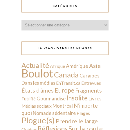
CATÉGORIES
Catégories
LA «TAG» DANS LES NUAGES
Actualité
Asie
Amérique
Afrique
Boulot
Canada
Caraïbes
Dans les médias
EnTransit.ca
Entrevues
Europe
États d'âmes
Fragments
Insolite
Livres
Gourmandise
Futilité
N'importe
Montréal
Médias sociaux
quoi
Nomade sédentaire
Plages
Plogue(s)
Prendre le large
Sur la route
Réflexions
Québec