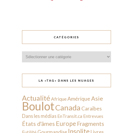
CATÉGORIES
Catégories
LA «TAG» DANS LES NUAGES
Actualité
Asie
Amérique
Afrique
Boulot
Canada
Caraïbes
Dans les médias
EnTransit.ca
Entrevues
Europe
États d'âmes
Fragments
Insolite
Livres
Gourmandise
Futilité