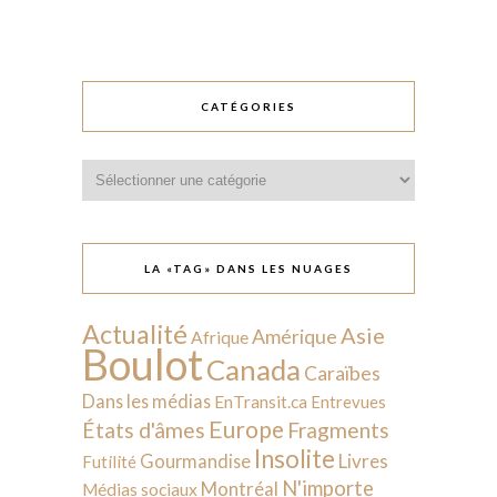
CATÉGORIES
Catégories
LA «TAG» DANS LES NUAGES
Actualité
Asie
Amérique
Afrique
Boulot
Canada
Caraïbes
Dans les médias
EnTransit.ca
Entrevues
Europe
États d'âmes
Fragments
Insolite
Livres
Gourmandise
Futilité
N'importe
Montréal
Médias sociaux