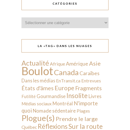
CATÉGORIES
Catégories
LA «TAG» DANS LES NUAGES
Actualité
Asie
Amérique
Afrique
Boulot
Canada
Caraïbes
Dans les médias
EnTransit.ca
Entrevues
Europe
États d'âmes
Fragments
Insolite
Livres
Gourmandise
Futilité
N'importe
Montréal
Médias sociaux
quoi
Nomade sédentaire
Plages
Plogue(s)
Prendre le large
Sur la route
Réflexions
Québec