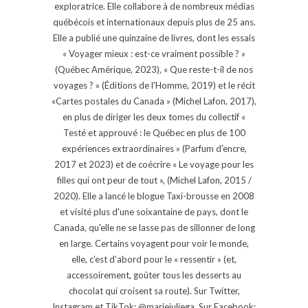
exploratrice. Elle collabore à de nombreux médias
québécois et internationaux depuis plus de 25 ans.
Elle a publié une quinzaine de livres, dont les essais
« Voyager mieux : est-ce vraiment possible ? »
(Québec Amérique, 2023), « Que reste-t-il de nos
voyages ? » (Éditions de l'Homme, 2019) et le récit
«Cartes postales du Canada » (Michel Lafon, 2017),
en plus de diriger les deux tomes du collectif «
Testé et approuvé : le Québec en plus de 100
expériences extraordinaires » (Parfum d'encre,
2017 et 2023) et de coécrire « Le voyage pour les
filles qui ont peur de tout », (Michel Lafon, 2015 /
2020). Elle a lancé le blogue Taxi-brousse en 2008
et visité plus d'une soixantaine de pays, dont le
Canada, qu'elle ne se lasse pas de sillonner de long
en large. Certains voyagent pour voir le monde,
elle, c’est d’abord pour le « ressentir » (et,
accessoirement, goûter tous les desserts au
chocolat qui croisent sa route). Sur Twitter,
Instagram et TikTok: @mariejuliega. Sur Facebook: