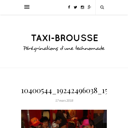
10400544_19242496038_1581_n
17 mars 2018