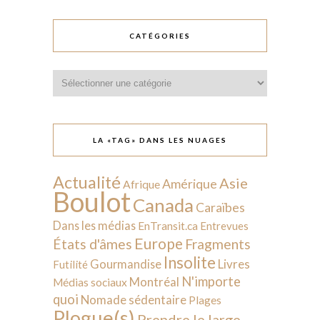
CATÉGORIES
Catégories
LA «TAG» DANS LES NUAGES
Actualité
Asie
Amérique
Afrique
Boulot
Canada
Caraïbes
Dans les médias
EnTransit.ca
Entrevues
Europe
États d'âmes
Fragments
Insolite
Livres
Gourmandise
Futilité
N'importe
Montréal
Médias sociaux
quoi
Nomade sédentaire
Plages
Plogue(s)
Prendre le large