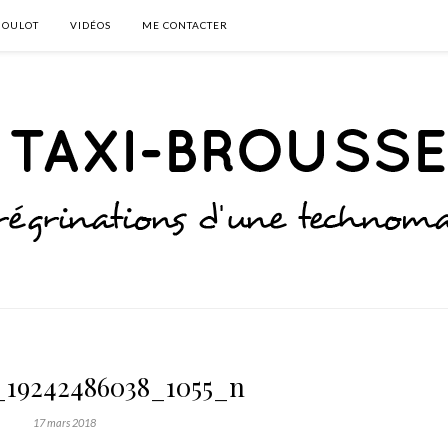
BOULOT
VIDÉOS
ME CONTACTER
_19242486038_1055_n
17 mars 2018