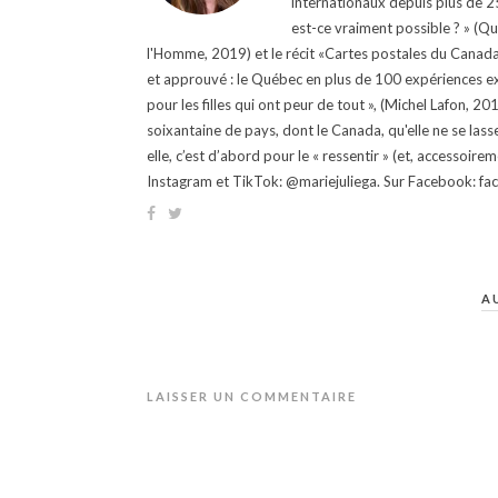
internationaux depuis plus de 25 
est-ce vraiment possible ? » (Q
l'Homme, 2019) et le récit «Cartes postales du Canada »
et approuvé : le Québec en plus de 100 expériences ex
pour les filles qui ont peur de tout », (Michel Lafon, 2
soixantaine de pays, dont le Canada, qu'elle ne se lass
elle, c’est d’abord pour le « ressentir » (et, accessoire
Instagram et TikTok: @mariejuliega. Sur Facebook: 
A
LAISSER UN COMMENTAIRE