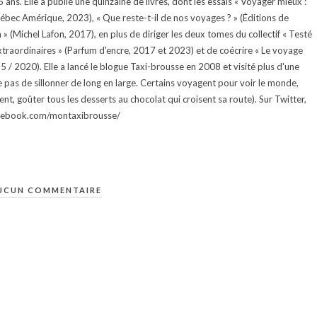
ans. Elle a publié une quinzaine de livres, dont les essais « Voyager mieux :
uébec Amérique, 2023), « Que reste-t-il de nos voyages ? » (Éditions de
 (Michel Lafon, 2017), en plus de diriger les deux tomes du collectif « Testé
traordinaires » (Parfum d'encre, 2017 et 2023) et de coécrire « Le voyage
015 / 2020). Elle a lancé le blogue Taxi-brousse en 2008 et visité plus d'une
e pas de sillonner de long en large. Certains voyagent pour voir le monde,
ment, goûter tous les desserts au chocolat qui croisent sa route). Sur Twitter,
facebook.com/montaxibrousse/
UCUN COMMENTAIRE