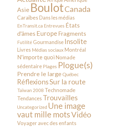
Afrique
Boulot
Canada
Asie
Caraïbes
Dans les médias
États
EnTransit.ca
Entrevues
Europe
d'âmes
Fragments
Insolite
Gourmandise
Futilité
Livres
Montréal
Médias sociaux
N'importe quoi
Nomade
Plogue(s)
sédentaire
Plages
Prendre le large
Québec
Sur la route
Réflexions
Technomade
Taïwan 2008
Trouvailles
Tendances
Une image
Uncategorized
vaut mille mots
Vidéo
Voyager avec des enfants