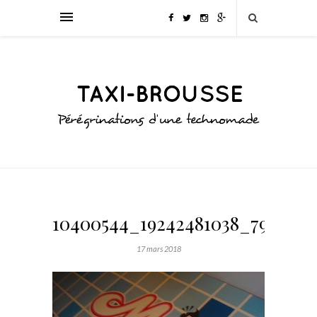
10400544_19242481038_799_n
17 mars 2018