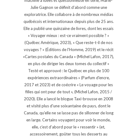
machine à idées et questionneuse en série, Marie-
Julie Gagnon se définit d’abord comme une
exploratrice. Elle collabore à de nombreux médias
québécois et internationaux depuis plus de 25 ans.
Elle a publié une quinzaine de livres, dont les essais
« Voyager mieux : est-ce vraiment possible ? »
(Québec Amérique, 2023), « Que reste-t-il de nos
voyages ? » (Éditions de l'Homme, 2019) et le récit
«Cartes postales du Canada » (Michel Lafon, 2017),
en plus de diriger les deux tomes du collectif «
Testé et approuvé : le Québec en plus de 100
expériences extraordinaires » (Parfum d'encre,
2017 et 2023) et de coécrire « Le voyage pour les
filles qui ont peur de tout », (Michel Lafon, 2015 /
2020). Elle a lancé le blogue Taxi-brousse en 2008
et visité plus d'une soixantaine de pays, dont le
Canada, qu'elle ne se lasse pas de sillonner de long
en large. Certains voyagent pour voir le monde,
elle, c’est d’abord pour le « ressentir » (et,
accessoirement, goûter tous les desserts au