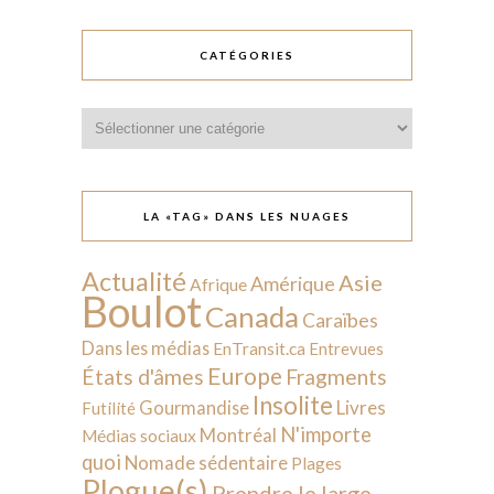
CATÉGORIES
Catégories
LA «TAG» DANS LES NUAGES
Actualité
Asie
Amérique
Afrique
Boulot
Canada
Caraïbes
Dans les médias
EnTransit.ca
Entrevues
Europe
États d'âmes
Fragments
Insolite
Livres
Gourmandise
Futilité
N'importe
Montréal
Médias sociaux
quoi
Nomade sédentaire
Plages
Plogue(s)
Prendre le large