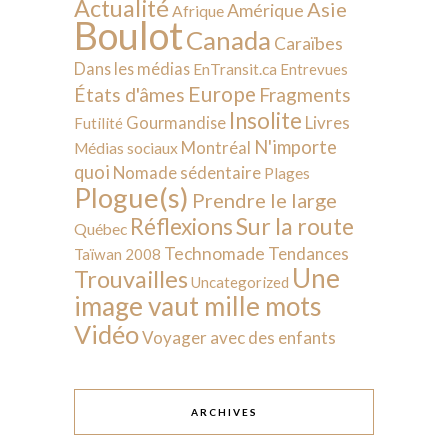
Actualité
Asie
Amérique
Afrique
Boulot
Canada
Caraïbes
Dans les médias
EnTransit.ca
Entrevues
Europe
États d'âmes
Fragments
Insolite
Livres
Gourmandise
Futilité
N'importe
Montréal
Médias sociaux
quoi
Nomade sédentaire
Plages
Plogue(s)
Prendre le large
Sur la route
Réflexions
Québec
Technomade
Tendances
Taïwan 2008
Une
Trouvailles
Uncategorized
image vaut mille mots
Vidéo
Voyager avec des enfants
ARCHIVES