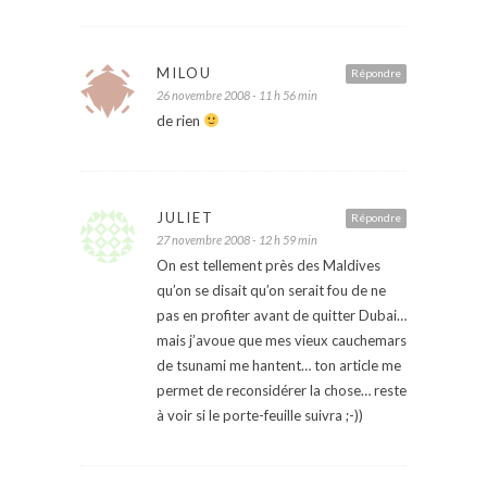
MILOU
Répondre
26 novembre 2008 - 11 h 56 min
de rien
JULIET
Répondre
27 novembre 2008 - 12 h 59 min
On est tellement près des Maldives
qu’on se disait qu’on serait fou de ne
pas en profiter avant de quitter Dubai…
mais j’avoue que mes vieux cauchemars
de tsunami me hantent… ton article me
permet de reconsidérer la chose… reste
à voir si le porte-feuille suivra ;-))