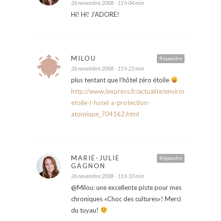
26 novembre 2008 - 11 h 04 min
Hi! Hi! J’ADORE!
MILOU
Répondre
26 novembre 2008 - 11 h 22 min
plus tentant que l’hôtel zéro étoile
http://www.lexpress.fr/actualite/environnement/zer
etoile-l-hotel-a-protection-
atomique_704162.html
MARIE-JULIE
Répondre
GAGNON
26 novembre 2008 - 11 h 33 min
@Milou: une excellente piste pour mes
chroniques «Choc des cultures»! Merci
du tuyau!