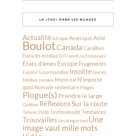
LA «TAG» DANS LES NUAGES
Actualité
Asie
Amérique
Afrique
Boulot
Canada
Caraïbes
Dans les médias
EnTransit.ca
Entrevues
Europe
États d'âmes
Fragments
Insolite
Livres
Gourmandise
Futilité
N'importe
Montréal
Médias sociaux
quoi
Nomade sédentaire
Plages
Plogue(s)
Prendre le large
Sur la route
Réflexions
Québec
Technomade
Tendances
Taïwan 2008
Une
Trouvailles
Uncategorized
image vaut mille mots