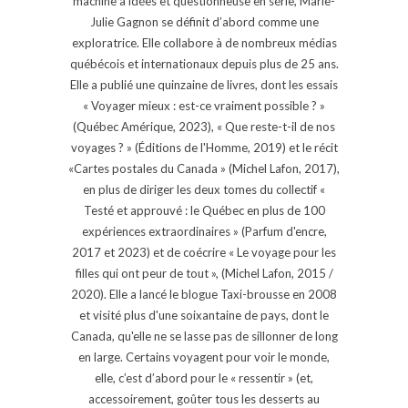
machine à idées et questionneuse en série, Marie-
Julie Gagnon se définit d’abord comme une
exploratrice. Elle collabore à de nombreux médias
québécois et internationaux depuis plus de 25 ans.
Elle a publié une quinzaine de livres, dont les essais
« Voyager mieux : est-ce vraiment possible ? »
(Québec Amérique, 2023), « Que reste-t-il de nos
voyages ? » (Éditions de l'Homme, 2019) et le récit
«Cartes postales du Canada » (Michel Lafon, 2017),
en plus de diriger les deux tomes du collectif «
Testé et approuvé : le Québec en plus de 100
expériences extraordinaires » (Parfum d'encre,
2017 et 2023) et de coécrire « Le voyage pour les
filles qui ont peur de tout », (Michel Lafon, 2015 /
2020). Elle a lancé le blogue Taxi-brousse en 2008
et visité plus d'une soixantaine de pays, dont le
Canada, qu'elle ne se lasse pas de sillonner de long
en large. Certains voyagent pour voir le monde,
elle, c’est d’abord pour le « ressentir » (et,
accessoirement, goûter tous les desserts au