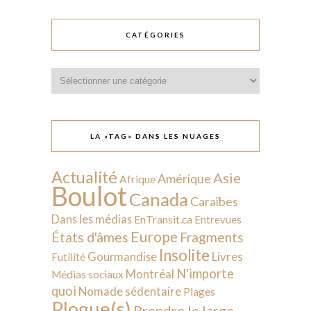
CATÉGORIES
Catégories
LA «TAG» DANS LES NUAGES
Actualité
Asie
Amérique
Afrique
Boulot
Canada
Caraïbes
Dans les médias
EnTransit.ca
Entrevues
Europe
États d'âmes
Fragments
Insolite
Livres
Gourmandise
Futilité
N'importe
Montréal
Médias sociaux
quoi
Nomade sédentaire
Plages
Plogue(s)
Prendre le large