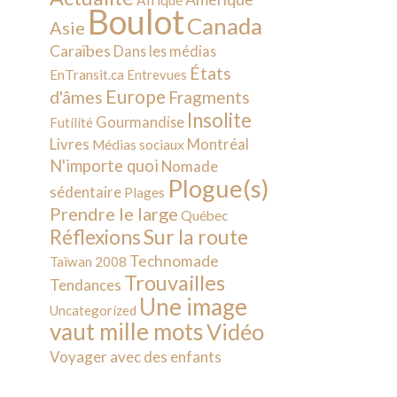
Afrique
Boulot
Canada
Asie
Caraïbes
Dans les médias
États
EnTransit.ca
Entrevues
Europe
d'âmes
Fragments
Insolite
Gourmandise
Futilité
Livres
Montréal
Médias sociaux
N'importe quoi
Nomade
Plogue(s)
sédentaire
Plages
Prendre le large
Québec
Sur la route
Réflexions
Technomade
Taïwan 2008
Trouvailles
Tendances
Une image
Uncategorized
vaut mille mots
Vidéo
Voyager avec des enfants