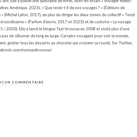
ans. Elle a publié une quinzaine de livres, dont les essais « Voyager mieux :
uébec Amérique, 2023), « Que reste-t-il de nos voyages ? » (Éditions de
 (Michel Lafon, 2017), en plus de diriger les deux tomes du collectif « Testé
traordinaires » (Parfum d'encre, 2017 et 2023) et de coécrire « Le voyage
015 / 2020). Elle a lancé le blogue Taxi-brousse en 2008 et visité plus d'une
e pas de sillonner de long en large. Certains voyagent pour voir le monde,
ment, goûter tous les desserts au chocolat qui croisent sa route). Sur Twitter,
facebook.com/montaxibrousse/
UCUN COMMENTAIRE