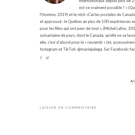
internationaux depuis plus de 25 
est-ce vraiment possible ? » (Q
l'Homme, 2019) et le récit «Cartes postales du Canada »
et approuvé : le Québec en plus de 100 expériences ex
pour les filles qui ont peur de tout », (Michel Lafon, 2
soixantaine de pays, dont le Canada, qu'elle ne se lass
elle, c’est d’abord pour le « ressentir » (et, accessoire
Instagram et TikTok: @mariejuliega. Sur Facebook: 
A
LAISSER UN COMMENTAIRE