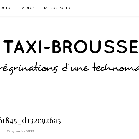
BOULOT
VIDÉOS
ME CONTACTER
61845_d132c926a5
12 septembre 2008