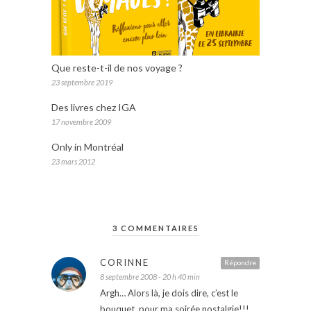
Que reste-t-il de nos voyage ?
23 septembre 2019
Des livres chez IGA
17 novembre 2009
Only in Montréal
23 mars 2012
3 COMMENTAIRES
CORINNE
Répondre
8 septembre 2008 - 20 h 40 min
Argh… Alors là, je dois dire, c’est le
bouquet, pour ma soirée nostalgie!!!