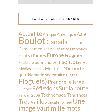
LA «TAG» DANS LES NUAGES
Actualité
Asie
Amérique
Afrique
Boulot
Canada
Caraïbes
Dans les médias
EnTransit.ca
Entrevues
Europe
États d'âmes
Fragments
Insolite
Livres
Gourmandise
Futilité
N'importe
Montréal
Médias sociaux
quoi
Nomade sédentaire
Plages
Plogue(s)
Prendre le large
Sur la route
Réflexions
Québec
Technomade
Tendances
Taïwan 2008
Une
Trouvailles
Uncategorized
image vaut mille mots