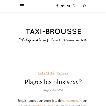
ACTUALITÉ
PLAGES
Plages les plus sexy?
8 septembre 2008
Je suis tombée sur cette liste de
concierge.com
sur
le blogue
Baluchon & Paréo
(quelqu’un en sait plus