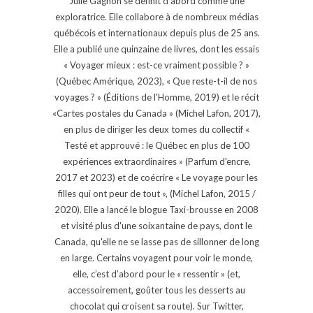
Julie Gagnon se définit d’abord comme une
exploratrice. Elle collabore à de nombreux médias
québécois et internationaux depuis plus de 25 ans.
Elle a publié une quinzaine de livres, dont les essais
« Voyager mieux : est-ce vraiment possible ? »
(Québec Amérique, 2023), « Que reste-t-il de nos
voyages ? » (Éditions de l'Homme, 2019) et le récit
«Cartes postales du Canada » (Michel Lafon, 2017),
en plus de diriger les deux tomes du collectif «
Testé et approuvé : le Québec en plus de 100
expériences extraordinaires » (Parfum d'encre,
2017 et 2023) et de coécrire « Le voyage pour les
filles qui ont peur de tout », (Michel Lafon, 2015 /
2020). Elle a lancé le blogue Taxi-brousse en 2008
et visité plus d'une soixantaine de pays, dont le
Canada, qu'elle ne se lasse pas de sillonner de long
en large. Certains voyagent pour voir le monde,
elle, c’est d’abord pour le « ressentir » (et,
accessoirement, goûter tous les desserts au
chocolat qui croisent sa route). Sur Twitter,