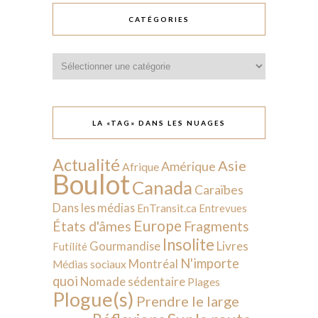
CATÉGORIES
Catégories
LA «TAG» DANS LES NUAGES
Actualité
Asie
Amérique
Afrique
Boulot
Canada
Caraïbes
Dans les médias
EnTransit.ca
Entrevues
Europe
États d'âmes
Fragments
Insolite
Livres
Gourmandise
Futilité
N'importe
Montréal
Médias sociaux
quoi
Nomade sédentaire
Plages
Plogue(s)
Prendre le large