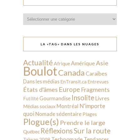
Catégories
LA «TAG» DANS LES NUAGES
Actualité
Asie
Amérique
Afrique
Boulot
Canada
Caraïbes
Dans les médias
EnTransit.ca
Entrevues
Europe
États d'âmes
Fragments
Insolite
Livres
Gourmandise
Futilité
N'importe
Montréal
Médias sociaux
quoi
Nomade sédentaire
Plages
Plogue(s)
Prendre le large
Sur la route
Réflexions
Québec
Technomade
Tendances
Taïwan 2008