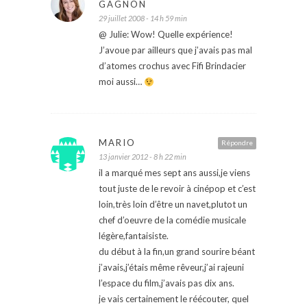
GAGNON
29 juillet 2008 - 14 h 59 min
@ Julie: Wow! Quelle expérience!
J’avoue par ailleurs que j’avais pas mal
d’atomes crochus avec Fifi Brindacier
moi aussi…
MARIO
Répondre
13 janvier 2012 - 8 h 22 min
il a marqué mes sept ans aussi,je viens
tout juste de le revoir à cinépop et c’est
loin,très loin d’être un navet,plutot un
chef d’oeuvre de la comédie musicale
légère,fantaisiste.
du début à la fin,un grand sourire béant
j’avais,j’étais même rêveur,j’ai rajeuni
l’espace du film,j’avais pas dix ans.
je vais certainement le réécouter, quel