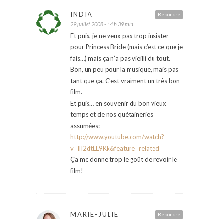
INDIA
Répondre
29 juillet 2008 - 14 h 39 min
Et puis, je ne veux pas trop insister
pour Princess Bride (mais c’est ce que je
fais…) mais ça n’a pas vieilli du tout.
Bon, un peu pour la musique, mais pas
tant que ça. C’est vraiment un très bon
film.
Et puis… en souvenir du bon vieux
temps et de nos quétaineries
assumées:
http://www.youtube.com/watch?
v=llI2dtLL9Kk&feature=related
Ça me donne trop le goût de revoir le
film!
MARIE-JULIE
Répondre