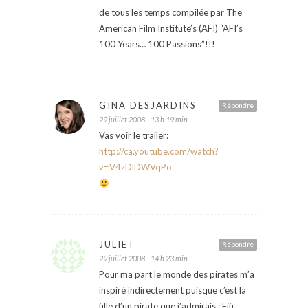
de tous les temps compilée par The
American Film Institute’s (AFI) “AFI’s
100 Years… 100 Passions”!!!
GINA DESJARDINS
Répondre
29 juillet 2008 - 13 h 19 min
Vas voir le trailer:
http://ca.youtube.com/watch?
v=V4zDlDWVqPo
JULIET
Répondre
29 juillet 2008 - 14 h 23 min
Pour ma part le monde des pirates m’a
inspiré indirectement puisque c’est la
fille d’un pirate que j’admirais : Fifi