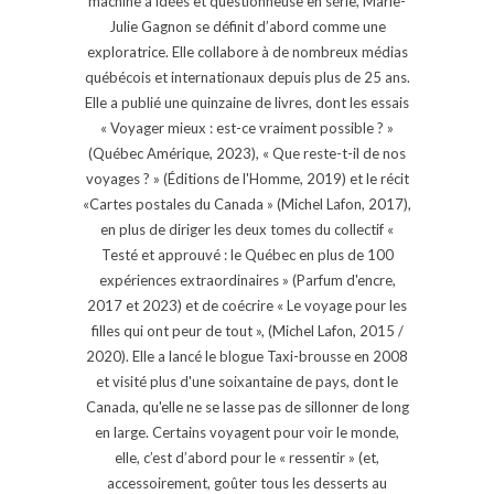
machine à idées et questionneuse en série, Marie-
Julie Gagnon se définit d’abord comme une
exploratrice. Elle collabore à de nombreux médias
québécois et internationaux depuis plus de 25 ans.
Elle a publié une quinzaine de livres, dont les essais
« Voyager mieux : est-ce vraiment possible ? »
(Québec Amérique, 2023), « Que reste-t-il de nos
voyages ? » (Éditions de l'Homme, 2019) et le récit
«Cartes postales du Canada » (Michel Lafon, 2017),
en plus de diriger les deux tomes du collectif «
Testé et approuvé : le Québec en plus de 100
expériences extraordinaires » (Parfum d'encre,
2017 et 2023) et de coécrire « Le voyage pour les
filles qui ont peur de tout », (Michel Lafon, 2015 /
2020). Elle a lancé le blogue Taxi-brousse en 2008
et visité plus d'une soixantaine de pays, dont le
Canada, qu'elle ne se lasse pas de sillonner de long
en large. Certains voyagent pour voir le monde,
elle, c’est d’abord pour le « ressentir » (et,
accessoirement, goûter tous les desserts au