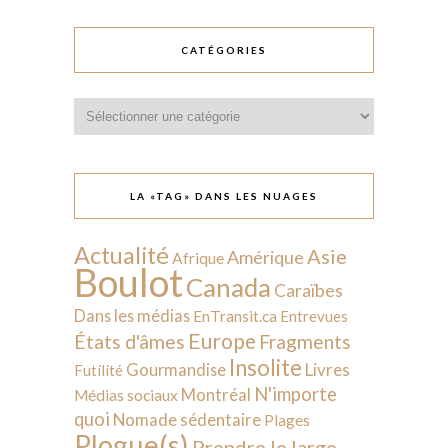
CATÉGORIES
Catégories
LA «TAG» DANS LES NUAGES
Actualité
Asie
Amérique
Afrique
Boulot
Canada
Caraïbes
Dans les médias
EnTransit.ca
Entrevues
Europe
États d'âmes
Fragments
Insolite
Livres
Gourmandise
Futilité
N'importe
Montréal
Médias sociaux
quoi
Nomade sédentaire
Plages
Plogue(s)
Prendre le large