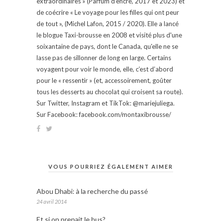
extraordinaires » (Parfum d'encre, 2017 et 2023) et
de coécrire « Le voyage pour les filles qui ont peur
de tout », (Michel Lafon, 2015 / 2020). Elle a lancé
le blogue Taxi-brousse en 2008 et visité plus d'une
soixantaine de pays, dont le Canada, qu'elle ne se
lasse pas de sillonner de long en large. Certains
voyagent pour voir le monde, elle, c’est d’abord
pour le « ressentir » (et, accessoirement, goûter
tous les desserts au chocolat qui croisent sa route).
Sur Twitter, Instagram et TikTok: @mariejuliega.
Sur Facebook: facebook.com/montaxibrousse/
VOUS POURRIEZ ÉGALEMENT AIMER
Abou Dhabi: à la recherche du passé
24 avril 2014
Et si on prenait le bus?