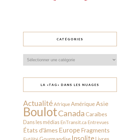
CATÉGORIES
Catégories
LA «TAG» DANS LES NUAGES
Actualité
Asie
Amérique
Afrique
Boulot
Canada
Caraïbes
Dans les médias
EnTransit.ca
Entrevues
Europe
États d'âmes
Fragments
Insolite
Livres
Gourmandise
Futilité