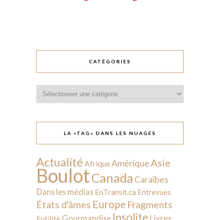
CATÉGORIES
Catégories
LA «TAG» DANS LES NUAGES
Actualité
Asie
Amérique
Afrique
Boulot
Canada
Caraïbes
Dans les médias
EnTransit.ca
Entrevues
Europe
États d'âmes
Fragments
Insolite
Livres
Gourmandise
Futilité