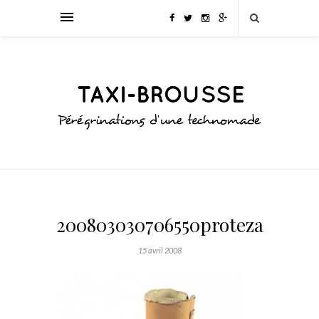
200803030706550proteza
15 avril 2008