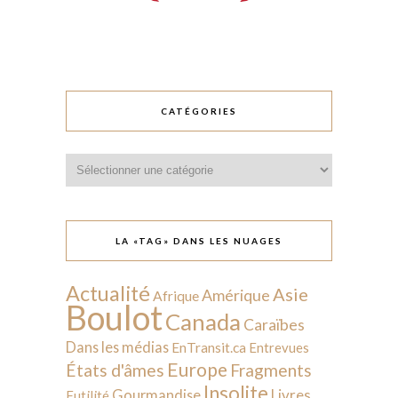
CATÉGORIES
Catégories
LA «TAG» DANS LES NUAGES
Actualité
Asie
Amérique
Afrique
Boulot
Canada
Caraïbes
Dans les médias
EnTransit.ca
Entrevues
Europe
États d'âmes
Fragments
Insolite
Livres
Gourmandise
Futilité