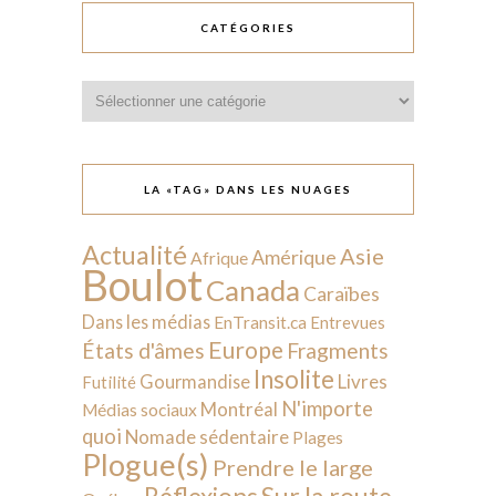
CATÉGORIES
Catégories
LA «TAG» DANS LES NUAGES
Actualité
Asie
Amérique
Afrique
Boulot
Canada
Caraïbes
Dans les médias
EnTransit.ca
Entrevues
Europe
États d'âmes
Fragments
Insolite
Livres
Gourmandise
Futilité
N'importe
Montréal
Médias sociaux
quoi
Nomade sédentaire
Plages
Plogue(s)
Prendre le large
Sur la route