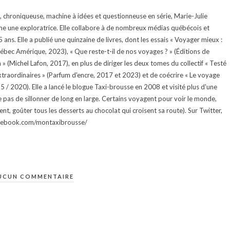
te, chroniqueuse, machine à idées et questionneuse en série, Marie-Julie
e une exploratrice. Elle collabore à de nombreux médias québécois et
ans. Elle a publié une quinzaine de livres, dont les essais « Voyager mieux :
uébec Amérique, 2023), « Que reste-t-il de nos voyages ? » (Éditions de
 (Michel Lafon, 2017), en plus de diriger les deux tomes du collectif « Testé
traordinaires » (Parfum d'encre, 2017 et 2023) et de coécrire « Le voyage
015 / 2020). Elle a lancé le blogue Taxi-brousse en 2008 et visité plus d'une
e pas de sillonner de long en large. Certains voyagent pour voir le monde,
ment, goûter tous les desserts au chocolat qui croisent sa route). Sur Twitter,
facebook.com/montaxibrousse/
UCUN COMMENTAIRE