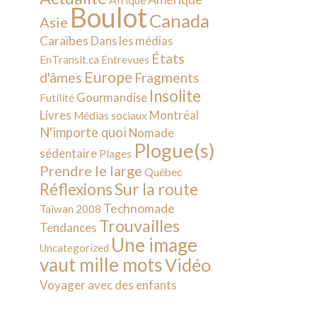
Afrique
Boulot
Canada
Asie
Caraïbes
Dans les médias
États
EnTransit.ca
Entrevues
Europe
d'âmes
Fragments
Insolite
Gourmandise
Futilité
Livres
Montréal
Médias sociaux
N'importe quoi
Nomade
Plogue(s)
sédentaire
Plages
Prendre le large
Québec
Sur la route
Réflexions
Technomade
Taïwan 2008
Trouvailles
Tendances
Une image
Uncategorized
vaut mille mots
Vidéo
Voyager avec des enfants