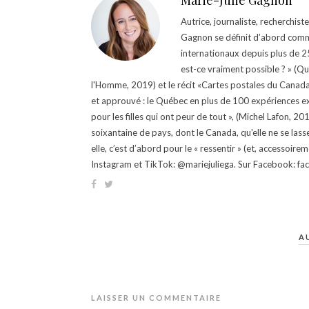
Marie-Julie Gagnon
Autrice, journaliste, recherchis
Gagnon se définit d’abord comm
internationaux depuis plus de 25 
est-ce vraiment possible ? » (Q
l'Homme, 2019) et le récit «Cartes postales du Canada »
et approuvé : le Québec en plus de 100 expériences ex
pour les filles qui ont peur de tout », (Michel Lafon, 2
soixantaine de pays, dont le Canada, qu'elle ne se lass
elle, c’est d’abord pour le « ressentir » (et, accessoire
Instagram et TikTok: @mariejuliega. Sur Facebook: 
A
LAISSER UN COMMENTAIRE