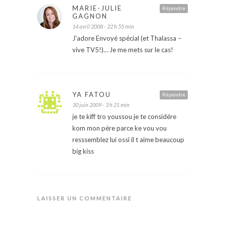
MARIE-JULIE
Répondre
GAGNON
14 avril 2008 - 22 h 55 min
J’adore Envoyé spécial (et Thalassa –
vive TV5!)… Je me mets sur le cas!
YA FATOU
Répondre
30 juin 2009 - 3 h 21 min
je te kiff tro youssou je te considére
kom mon pére parce ke vou vou
resssemblez lui ossi il t aime beaucoup
big kiss
LAISSER UN COMMENTAIRE