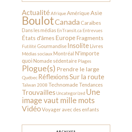
Actualité
Asie
Amérique
Afrique
Boulot
Canada
Caraïbes
Dans les médias
EnTransit.ca
Entrevues
Europe
États d'âmes
Fragments
Insolite
Livres
Gourmandise
Futilité
N'importe
Montréal
Médias sociaux
quoi
Nomade sédentaire
Plages
Plogue(s)
Prendre le large
Sur la route
Réflexions
Québec
Technomade
Tendances
Taïwan 2008
Une
Trouvailles
Uncategorized
image vaut mille mots
Vidéo
Voyager avec des enfants
ARCHIVES