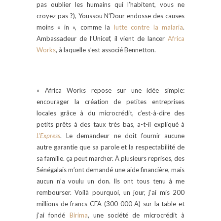
pas oublier les humains qui l’habitent, vous ne
croyez pas ?), Youssou N’Dour endosse des causes
moins « in », comme la
lutte contre la malaria
.
Ambassadeur de l’Unicef, il vient de lancer
Africa
Works
, à laquelle s’est associé Bennetton.
« Africa Works repose sur une idée simple:
encourager la création de petites entreprises
locales grâce à du microcrédit, c’est-à-dire des
petits prêts à des taux très bas, a-t-il expliqué à
L’Express
. Le demandeur ne doit fournir aucune
autre garantie que sa parole et la respectabilité de
sa famille. ça peut marcher. À plusieurs reprises, des
Sénégalais m’ont demandé une aide financière, mais
aucun n’a voulu un don. Ils ont tous tenu à me
rembourser. Voilà pourquoi, un jour, j’ai mis 200
millions de francs CFA (300 000 A) sur la table et
j’ai fondé
Birima
, une société de microcrédit à