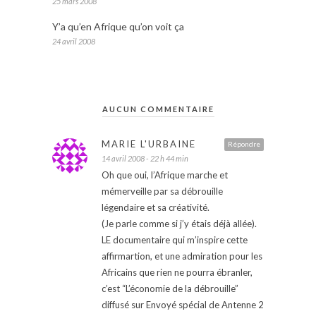
25 mars 2008
Y’a qu’en Afrique qu’on voit ça
24 avril 2008
AUCUN COMMENTAIRE
MARIE L'URBAINE
Répondre
14 avril 2008 - 22 h 44 min
Oh que oui, l’Afrique marche et
mémerveille par sa débrouille
légendaire et sa créativité.
(Je parle comme si j’y étais déjà allée).
LE documentaire qui m’inspire cette
affirmartion, et une admiration pour les
Africains que rien ne pourra ébranler,
c’est “L’économie de la débrouille”
diffusé sur Envoyé spécial de Antenne 2