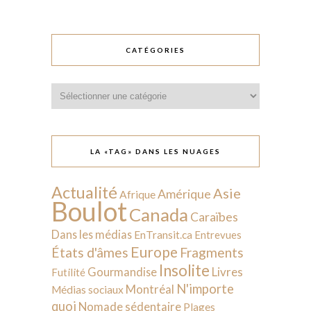
CATÉGORIES
Catégories
LA «TAG» DANS LES NUAGES
Actualité
Asie
Amérique
Afrique
Boulot
Canada
Caraïbes
Dans les médias
EnTransit.ca
Entrevues
Europe
États d'âmes
Fragments
Insolite
Livres
Gourmandise
Futilité
N'importe
Montréal
Médias sociaux
quoi
Nomade sédentaire
Plages