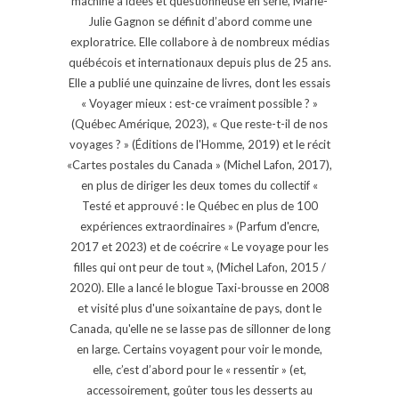
machine à idées et questionneuse en série, Marie-
Julie Gagnon se définit d’abord comme une
exploratrice. Elle collabore à de nombreux médias
québécois et internationaux depuis plus de 25 ans.
Elle a publié une quinzaine de livres, dont les essais
« Voyager mieux : est-ce vraiment possible ? »
(Québec Amérique, 2023), « Que reste-t-il de nos
voyages ? » (Éditions de l'Homme, 2019) et le récit
«Cartes postales du Canada » (Michel Lafon, 2017),
en plus de diriger les deux tomes du collectif «
Testé et approuvé : le Québec en plus de 100
expériences extraordinaires » (Parfum d'encre,
2017 et 2023) et de coécrire « Le voyage pour les
filles qui ont peur de tout », (Michel Lafon, 2015 /
2020). Elle a lancé le blogue Taxi-brousse en 2008
et visité plus d'une soixantaine de pays, dont le
Canada, qu'elle ne se lasse pas de sillonner de long
en large. Certains voyagent pour voir le monde,
elle, c’est d’abord pour le « ressentir » (et,
accessoirement, goûter tous les desserts au