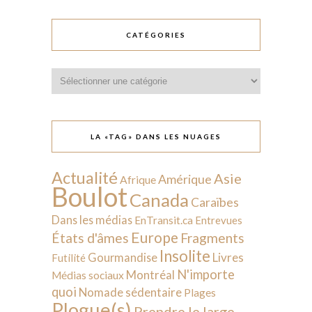
CATÉGORIES
Catégories
LA «TAG» DANS LES NUAGES
Actualité
Asie
Amérique
Afrique
Boulot
Canada
Caraïbes
Dans les médias
EnTransit.ca
Entrevues
Europe
États d'âmes
Fragments
Insolite
Livres
Gourmandise
Futilité
N'importe
Montréal
Médias sociaux
quoi
Nomade sédentaire
Plages
Plogue(s)
Prendre le large