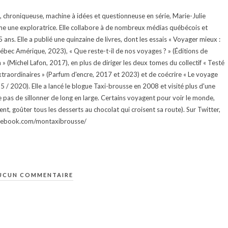
te, chroniqueuse, machine à idées et questionneuse en série, Marie-Julie
e une exploratrice. Elle collabore à de nombreux médias québécois et
ans. Elle a publié une quinzaine de livres, dont les essais « Voyager mieux :
uébec Amérique, 2023), « Que reste-t-il de nos voyages ? » (Éditions de
 (Michel Lafon, 2017), en plus de diriger les deux tomes du collectif « Testé
traordinaires » (Parfum d'encre, 2017 et 2023) et de coécrire « Le voyage
015 / 2020). Elle a lancé le blogue Taxi-brousse en 2008 et visité plus d'une
e pas de sillonner de long en large. Certains voyagent pour voir le monde,
ment, goûter tous les desserts au chocolat qui croisent sa route). Sur Twitter,
facebook.com/montaxibrousse/
UCUN COMMENTAIRE