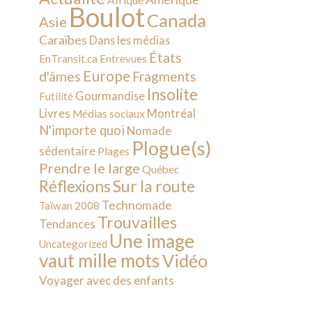
Afrique
Boulot
Canada
Asie
Caraïbes
Dans les médias
États
EnTransit.ca
Entrevues
Europe
d'âmes
Fragments
Insolite
Gourmandise
Futilité
Livres
Montréal
Médias sociaux
N'importe quoi
Nomade
Plogue(s)
sédentaire
Plages
Prendre le large
Québec
Sur la route
Réflexions
Technomade
Taïwan 2008
Trouvailles
Tendances
Une image
Uncategorized
vaut mille mots
Vidéo
Voyager avec des enfants