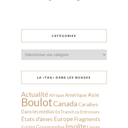
CATÉGORIES
Catégories
LA «TAG» DANS LES NUAGES
Actualité
Asie
Amérique
Afrique
Boulot
Canada
Caraïbes
Dans les médias
EnTransit.ca
Entrevues
Europe
États d'âmes
Fragments
Insolite
Livres
Gourmandise
Futilité