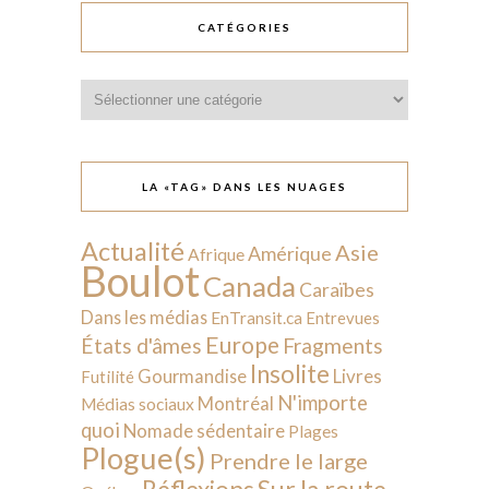
CATÉGORIES
Catégories
LA «TAG» DANS LES NUAGES
Actualité
Asie
Amérique
Afrique
Boulot
Canada
Caraïbes
Dans les médias
EnTransit.ca
Entrevues
Europe
États d'âmes
Fragments
Insolite
Livres
Gourmandise
Futilité
N'importe
Montréal
Médias sociaux
quoi
Nomade sédentaire
Plages
Plogue(s)
Prendre le large
Sur la route