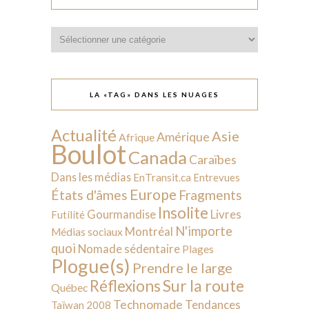
Catégories
LA «TAG» DANS LES NUAGES
Actualité
Asie
Amérique
Afrique
Boulot
Canada
Caraïbes
Dans les médias
EnTransit.ca
Entrevues
Europe
États d'âmes
Fragments
Insolite
Livres
Gourmandise
Futilité
N'importe
Montréal
Médias sociaux
quoi
Nomade sédentaire
Plages
Plogue(s)
Prendre le large
Sur la route
Réflexions
Québec
Technomade
Tendances
Taïwan 2008