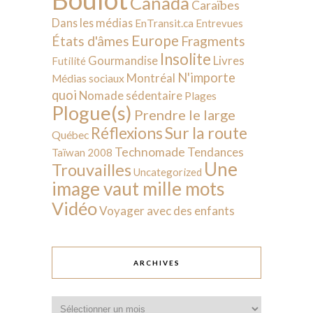
Canada
Caraïbes
Dans les médias
EnTransit.ca
Entrevues
Europe
États d'âmes
Fragments
Insolite
Livres
Gourmandise
Futilité
N'importe
Montréal
Médias sociaux
quoi
Nomade sédentaire
Plages
Plogue(s)
Prendre le large
Sur la route
Réflexions
Québec
Technomade
Tendances
Taïwan 2008
Une
Trouvailles
Uncategorized
image vaut mille mots
Vidéo
Voyager avec des enfants
ARCHIVES
Archives