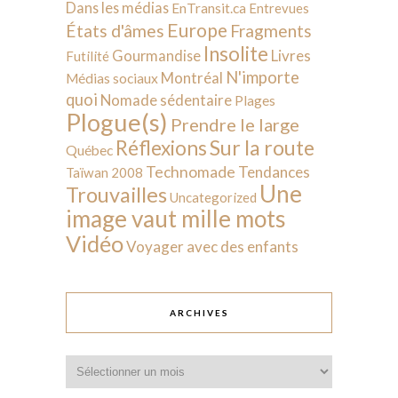
Dans les médias
EnTransit.ca
Entrevues
Europe
États d'âmes
Fragments
Insolite
Livres
Gourmandise
Futilité
N'importe
Montréal
Médias sociaux
quoi
Nomade sédentaire
Plages
Plogue(s)
Prendre le large
Sur la route
Réflexions
Québec
Technomade
Tendances
Taïwan 2008
Une
Trouvailles
Uncategorized
image vaut mille mots
Vidéo
Voyager avec des enfants
ARCHIVES
Archives