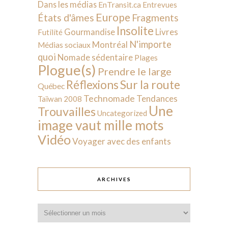
Dans les médias
EnTransit.ca
Entrevues
Europe
États d'âmes
Fragments
Insolite
Livres
Gourmandise
Futilité
N'importe
Montréal
Médias sociaux
quoi
Nomade sédentaire
Plages
Plogue(s)
Prendre le large
Sur la route
Réflexions
Québec
Technomade
Tendances
Taïwan 2008
Une
Trouvailles
Uncategorized
image vaut mille mots
Vidéo
Voyager avec des enfants
ARCHIVES
Archives