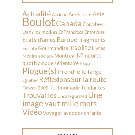
Actualité
Asie
Amérique
Afrique
Boulot
Canada
Caraïbes
Dans les médias
EnTransit.ca
Entrevues
Europe
États d'âmes
Fragments
Insolite
Livres
Gourmandise
Futilité
N'importe
Montréal
Médias sociaux
quoi
Nomade sédentaire
Plages
Plogue(s)
Prendre le large
Sur la route
Réflexions
Québec
Technomade
Tendances
Taïwan 2008
Une
Trouvailles
Uncategorized
image vaut mille mots
Vidéo
Voyager avec des enfants