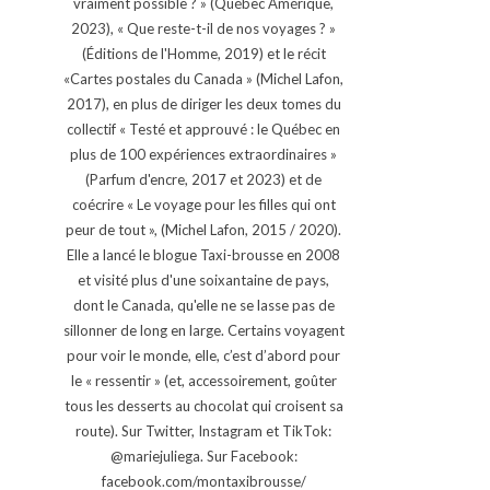
vraiment possible ? » (Québec Amérique,
2023), « Que reste-t-il de nos voyages ? »
(Éditions de l'Homme, 2019) et le récit
«Cartes postales du Canada » (Michel Lafon,
2017), en plus de diriger les deux tomes du
collectif « Testé et approuvé : le Québec en
plus de 100 expériences extraordinaires »
(Parfum d'encre, 2017 et 2023) et de
coécrire « Le voyage pour les filles qui ont
peur de tout », (Michel Lafon, 2015 / 2020).
Elle a lancé le blogue Taxi-brousse en 2008
et visité plus d'une soixantaine de pays,
dont le Canada, qu'elle ne se lasse pas de
sillonner de long en large. Certains voyagent
pour voir le monde, elle, c’est d’abord pour
le « ressentir » (et, accessoirement, goûter
tous les desserts au chocolat qui croisent sa
route). Sur Twitter, Instagram et TikTok:
@mariejuliega. Sur Facebook:
facebook.com/montaxibrousse/