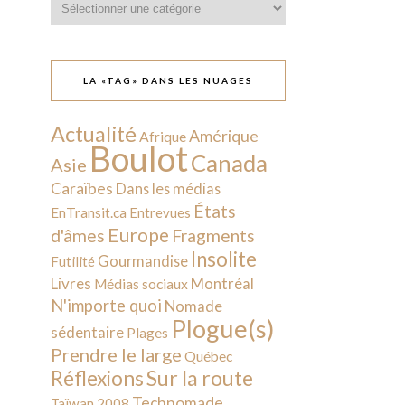
LA «TAG» DANS LES NUAGES
Actualité
Amérique
Afrique
Boulot
Canada
Asie
Caraïbes
Dans les médias
États
EnTransit.ca
Entrevues
Europe
d'âmes
Fragments
Insolite
Gourmandise
Futilité
Livres
Montréal
Médias sociaux
N'importe quoi
Nomade
Plogue(s)
sédentaire
Plages
Prendre le large
Québec
Sur la route
Réflexions
Technomade
Taïwan 2008