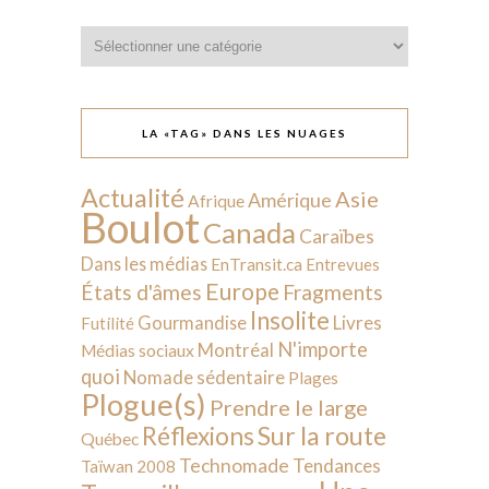
Catégories
LA «TAG» DANS LES NUAGES
Actualité
Asie
Amérique
Afrique
Boulot
Canada
Caraïbes
Dans les médias
EnTransit.ca
Entrevues
Europe
États d'âmes
Fragments
Insolite
Livres
Gourmandise
Futilité
N'importe
Montréal
Médias sociaux
quoi
Nomade sédentaire
Plages
Plogue(s)
Prendre le large
Sur la route
Réflexions
Québec
Technomade
Tendances
Taïwan 2008