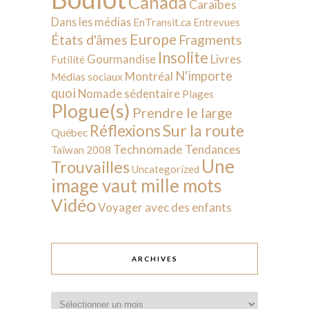
Canada
Caraïbes
Dans les médias
EnTransit.ca
Entrevues
Europe
États d'âmes
Fragments
Insolite
Livres
Gourmandise
Futilité
N'importe
Montréal
Médias sociaux
quoi
Nomade sédentaire
Plages
Plogue(s)
Prendre le large
Sur la route
Réflexions
Québec
Technomade
Tendances
Taïwan 2008
Une
Trouvailles
Uncategorized
image vaut mille mots
Vidéo
Voyager avec des enfants
ARCHIVES
Archives