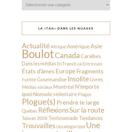
Catégories
LA «TAG» DANS LES NUAGES
Actualité
Asie
Amérique
Afrique
Boulot
Canada
Caraïbes
Dans les médias
EnTransit.ca
Entrevues
Europe
États d'âmes
Fragments
Insolite
Livres
Gourmandise
Futilité
N'importe
Montréal
Médias sociaux
quoi
Nomade sédentaire
Plages
Plogue(s)
Prendre le large
Sur la route
Réflexions
Québec
Technomade
Tendances
Taïwan 2008
Une
Trouvailles
Uncategorized