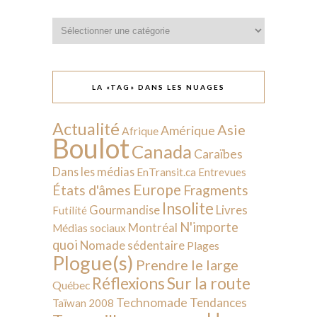
Catégories
LA «TAG» DANS LES NUAGES
Actualité
Asie
Amérique
Afrique
Boulot
Canada
Caraïbes
Dans les médias
EnTransit.ca
Entrevues
Europe
États d'âmes
Fragments
Insolite
Livres
Gourmandise
Futilité
N'importe
Montréal
Médias sociaux
quoi
Nomade sédentaire
Plages
Plogue(s)
Prendre le large
Sur la route
Réflexions
Québec
Technomade
Tendances
Taïwan 2008