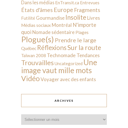
Dans les médias
EnTransit.ca
Entrevues
Europe
États d'âmes
Fragments
Insolite
Livres
Gourmandise
Futilité
N'importe
Montréal
Médias sociaux
quoi
Nomade sédentaire
Plages
Plogue(s)
Prendre le large
Sur la route
Réflexions
Québec
Technomade
Tendances
Taïwan 2008
Une
Trouvailles
Uncategorized
image vaut mille mots
Vidéo
Voyager avec des enfants
ARCHIVES
Archives