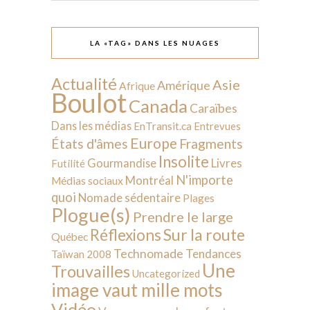
LA «TAG» DANS LES NUAGES
Actualité
Asie
Amérique
Afrique
Boulot
Canada
Caraïbes
Dans les médias
EnTransit.ca
Entrevues
Europe
États d'âmes
Fragments
Insolite
Livres
Gourmandise
Futilité
N'importe
Montréal
Médias sociaux
quoi
Nomade sédentaire
Plages
Plogue(s)
Prendre le large
Sur la route
Réflexions
Québec
Technomade
Tendances
Taïwan 2008
Une
Trouvailles
Uncategorized
image vaut mille mots
Vidéo