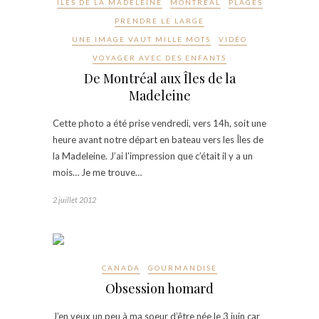
ÎLES DE LA MADELEINE
MONTRÉAL
PLAGES
PRENDRE LE LARGE
UNE IMAGE VAUT MILLE MOTS
VIDÉO
VOYAGER AVEC DES ENFANTS
De Montréal aux Îles de la
Madeleine
Cette photo a été prise vendredi, vers 14h, soit une
heure avant notre départ en bateau vers les Îles de
la Madeleine. J’ai l’impression que c’était il y a un
mois… Je me trouve…
2 juillet 2012
CANADA
GOURMANDISE
Obsession homard
J’en veux un peu à ma soeur d’être née le 3 juin car