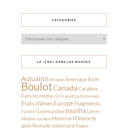
CATÉGORIES
Catégories
LA «TAG» DANS LES NUAGES
Actualité
Asie
Amérique
Afrique
Boulot
Canada
Caraïbes
Dans les médias
EnTransit.ca
Entrevues
Europe
États d'âmes
Fragments
Insolite
Livres
Gourmandise
Futilité
N'importe
Montréal
Médias sociaux
quoi
Nomade sédentaire
Plages