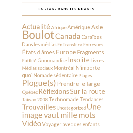
LA «TAG» DANS LES NUAGES
Actualité
Asie
Amérique
Afrique
Boulot
Canada
Caraïbes
Dans les médias
EnTransit.ca
Entrevues
Europe
États d'âmes
Fragments
Insolite
Livres
Gourmandise
Futilité
N'importe
Montréal
Médias sociaux
quoi
Nomade sédentaire
Plages
Plogue(s)
Prendre le large
Sur la route
Réflexions
Québec
Technomade
Tendances
Taïwan 2008
Une
Trouvailles
Uncategorized
image vaut mille mots
Vidéo
Voyager avec des enfants