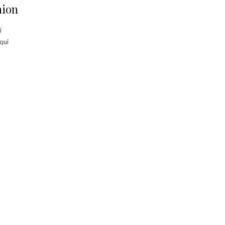
nion
i
 qui