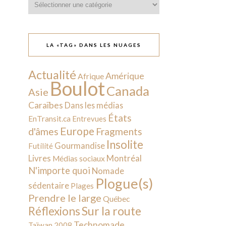
LA «TAG» DANS LES NUAGES
Actualité
Amérique
Afrique
Boulot
Canada
Asie
Caraïbes
Dans les médias
États
EnTransit.ca
Entrevues
Europe
d'âmes
Fragments
Insolite
Gourmandise
Futilité
Livres
Montréal
Médias sociaux
N'importe quoi
Nomade
Plogue(s)
sédentaire
Plages
Prendre le large
Québec
Sur la route
Réflexions
Technomade
Taïwan 2008