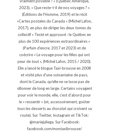
vraiment possible ? » (Québec Amérique,
2023), « Que reste-t-il de nos voyages ? »
(Éditions de l'Homme, 2019) et le récit
«Cartes postales du Canada » (Michel Lafon,
2017), en plus de diriger les deux tomes du
collectif « Testé et approuvé : le Québec en
plus de 100 expériences extraordinaires »
(Parfum d'encre, 2017 et 2023) et de
coécrire « Le voyage pour les filles qui ont
peur de tout », (Michel Lafon, 2015 / 2020).
Elle a lancé le blogue Taxi-brousse en 2008
et visité plus d'une soixantaine de pays,
dont le Canada, qu'elle ne se lasse pas de
sillonner de long en large. Certains voyagent
pour voir le monde, elle, c’est d’abord pour
le « ressentir » (et, accessoirement, goûter
tous les desserts au chocolat qui croisent sa
route). Sur Twitter, Instagram et TikTok:
@mariejuliega. Sur Facebook:
facebook.com/montaxibrousse/