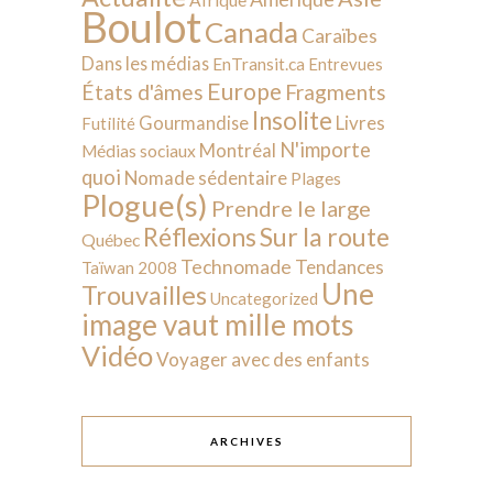
Boulot
Canada
Caraïbes
Dans les médias
EnTransit.ca
Entrevues
Europe
États d'âmes
Fragments
Insolite
Livres
Gourmandise
Futilité
N'importe
Montréal
Médias sociaux
quoi
Nomade sédentaire
Plages
Plogue(s)
Prendre le large
Sur la route
Réflexions
Québec
Technomade
Tendances
Taïwan 2008
Une
Trouvailles
Uncategorized
image vaut mille mots
Vidéo
Voyager avec des enfants
ARCHIVES