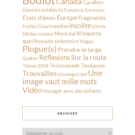
Canada
Caraïbes
Dans les médias
EnTransit.ca
Entrevues
Europe
États d'âmes
Fragments
Insolite
Livres
Gourmandise
Futilité
N'importe
Montréal
Médias sociaux
quoi
Nomade sédentaire
Plages
Plogue(s)
Prendre le large
Sur la route
Réflexions
Québec
Technomade
Tendances
Taïwan 2008
Une
Trouvailles
Uncategorized
image vaut mille mots
Vidéo
Voyager avec des enfants
ARCHIVES
Archives