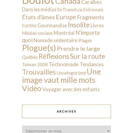
Canada
Caraïbes
Dans les médias
EnTransit.ca
Entrevues
Europe
États d'âmes
Fragments
Insolite
Livres
Gourmandise
Futilité
N'importe
Montréal
Médias sociaux
quoi
Nomade sédentaire
Plages
Plogue(s)
Prendre le large
Sur la route
Réflexions
Québec
Technomade
Tendances
Taïwan 2008
Une
Trouvailles
Uncategorized
image vaut mille mots
Vidéo
Voyager avec des enfants
ARCHIVES
Archives