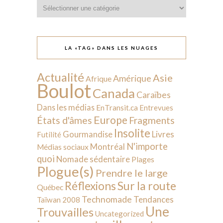
Catégories
LA «TAG» DANS LES NUAGES
Actualité
Asie
Amérique
Afrique
Boulot
Canada
Caraïbes
Dans les médias
EnTransit.ca
Entrevues
Europe
États d'âmes
Fragments
Insolite
Livres
Gourmandise
Futilité
N'importe
Montréal
Médias sociaux
quoi
Nomade sédentaire
Plages
Plogue(s)
Prendre le large
Sur la route
Réflexions
Québec
Technomade
Tendances
Taïwan 2008
Une
Trouvailles
Uncategorized