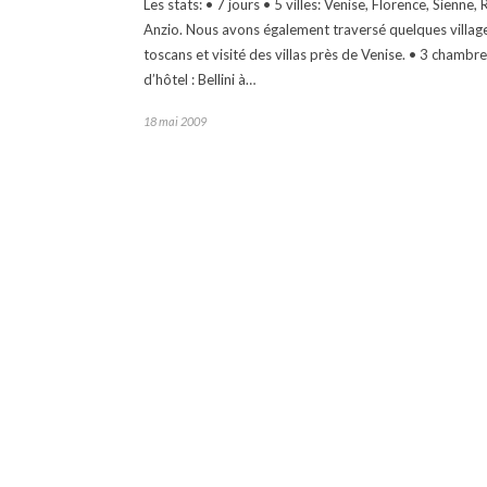
Les stats: • 7 jours • 5 villes: Venise, Florence, Sienne,
Anzio. Nous avons également traversé quelques villag
toscans et visité des villas près de Venise. • 3 chambr
d’hôtel : Bellini à…
18 mai 2009