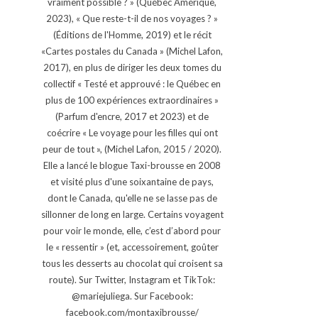
vraiment possible ? » (Québec Amérique,
2023), « Que reste-t-il de nos voyages ? »
(Éditions de l'Homme, 2019) et le récit
«Cartes postales du Canada » (Michel Lafon,
2017), en plus de diriger les deux tomes du
collectif « Testé et approuvé : le Québec en
plus de 100 expériences extraordinaires »
(Parfum d'encre, 2017 et 2023) et de
coécrire « Le voyage pour les filles qui ont
peur de tout », (Michel Lafon, 2015 / 2020).
Elle a lancé le blogue Taxi-brousse en 2008
et visité plus d'une soixantaine de pays,
dont le Canada, qu'elle ne se lasse pas de
sillonner de long en large. Certains voyagent
pour voir le monde, elle, c’est d’abord pour
le « ressentir » (et, accessoirement, goûter
tous les desserts au chocolat qui croisent sa
route). Sur Twitter, Instagram et TikTok:
@mariejuliega. Sur Facebook:
facebook.com/montaxibrousse/