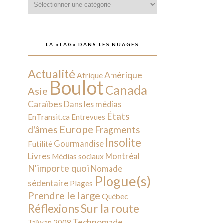
LA «TAG» DANS LES NUAGES
Actualité
Amérique
Afrique
Boulot
Canada
Asie
Caraïbes
Dans les médias
États
EnTransit.ca
Entrevues
Europe
d'âmes
Fragments
Insolite
Gourmandise
Futilité
Livres
Montréal
Médias sociaux
N'importe quoi
Nomade
Plogue(s)
sédentaire
Plages
Prendre le large
Québec
Sur la route
Réflexions
Technomade
Taïwan 2008