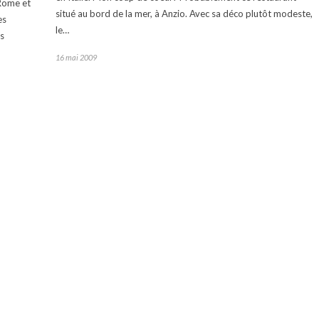
 Rome et
situé au bord de la mer, à Anzio. Avec sa déco plutôt modeste,
es
le…
es
16 mai 2009