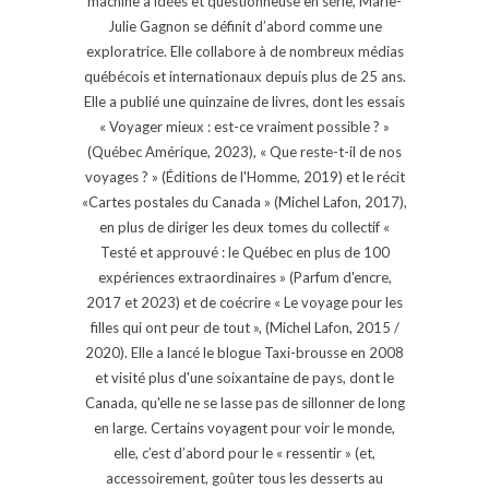
machine à idées et questionneuse en série, Marie-
Julie Gagnon se définit d’abord comme une
exploratrice. Elle collabore à de nombreux médias
québécois et internationaux depuis plus de 25 ans.
Elle a publié une quinzaine de livres, dont les essais
« Voyager mieux : est-ce vraiment possible ? »
(Québec Amérique, 2023), « Que reste-t-il de nos
voyages ? » (Éditions de l'Homme, 2019) et le récit
«Cartes postales du Canada » (Michel Lafon, 2017),
en plus de diriger les deux tomes du collectif «
Testé et approuvé : le Québec en plus de 100
expériences extraordinaires » (Parfum d'encre,
2017 et 2023) et de coécrire « Le voyage pour les
filles qui ont peur de tout », (Michel Lafon, 2015 /
2020). Elle a lancé le blogue Taxi-brousse en 2008
et visité plus d'une soixantaine de pays, dont le
Canada, qu'elle ne se lasse pas de sillonner de long
en large. Certains voyagent pour voir le monde,
elle, c’est d’abord pour le « ressentir » (et,
accessoirement, goûter tous les desserts au