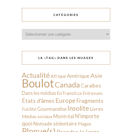
CATÉGORIES
Catégories
LA «TAG» DANS LES NUAGES
Actualité
Asie
Amérique
Afrique
Boulot
Canada
Caraïbes
Dans les médias
EnTransit.ca
Entrevues
Europe
États d'âmes
Fragments
Insolite
Livres
Gourmandise
Futilité
N'importe
Montréal
Médias sociaux
quoi
Nomade sédentaire
Plages
Plogue(s)
Prendre le large