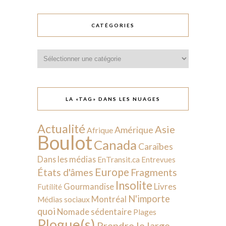
CATÉGORIES
Catégories
LA «TAG» DANS LES NUAGES
Actualité
Asie
Amérique
Afrique
Boulot
Canada
Caraïbes
Dans les médias
EnTransit.ca
Entrevues
Europe
États d'âmes
Fragments
Insolite
Livres
Gourmandise
Futilité
N'importe
Montréal
Médias sociaux
quoi
Nomade sédentaire
Plages
Plogue(s)
Prendre le large