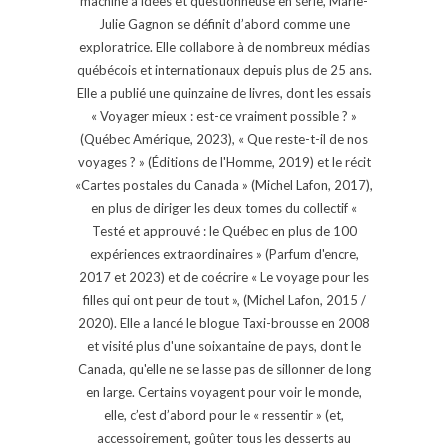
machine à idées et questionneuse en série, Marie-
Julie Gagnon se définit d’abord comme une
exploratrice. Elle collabore à de nombreux médias
québécois et internationaux depuis plus de 25 ans.
Elle a publié une quinzaine de livres, dont les essais
« Voyager mieux : est-ce vraiment possible ? »
(Québec Amérique, 2023), « Que reste-t-il de nos
voyages ? » (Éditions de l'Homme, 2019) et le récit
«Cartes postales du Canada » (Michel Lafon, 2017),
en plus de diriger les deux tomes du collectif «
Testé et approuvé : le Québec en plus de 100
expériences extraordinaires » (Parfum d'encre,
2017 et 2023) et de coécrire « Le voyage pour les
filles qui ont peur de tout », (Michel Lafon, 2015 /
2020). Elle a lancé le blogue Taxi-brousse en 2008
et visité plus d'une soixantaine de pays, dont le
Canada, qu'elle ne se lasse pas de sillonner de long
en large. Certains voyagent pour voir le monde,
elle, c’est d’abord pour le « ressentir » (et,
accessoirement, goûter tous les desserts au