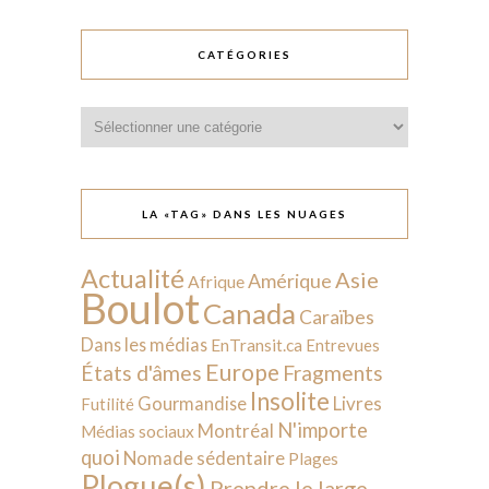
CATÉGORIES
Catégories
LA «TAG» DANS LES NUAGES
Actualité
Asie
Amérique
Afrique
Boulot
Canada
Caraïbes
Dans les médias
EnTransit.ca
Entrevues
Europe
États d'âmes
Fragments
Insolite
Livres
Gourmandise
Futilité
N'importe
Montréal
Médias sociaux
quoi
Nomade sédentaire
Plages
Plogue(s)
Prendre le large