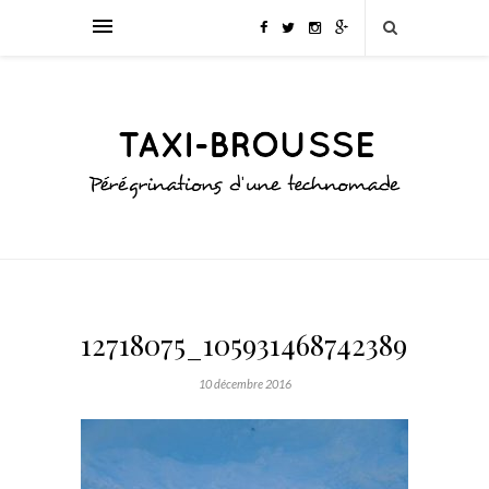
12718075_1059314687423897_87
10 décembre 2016