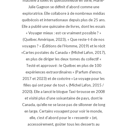
machine à idées et questionneuse en série, Marie-
Julie Gagnon se définit d’abord comme une
exploratrice. Elle collabore à de nombreux médias
québécois et internationaux depuis plus de 25 ans.
Elle a publié une quinzaine de livres, dont les essais
« Voyager mieux : est-ce vraiment possible ? »
(Québec Amérique, 2023), « Que reste-t-il de nos
voyages ? » (Éditions de l'Homme, 2019) et le récit
«Cartes postales du Canada » (Michel Lafon, 2017),
en plus de diriger les deux tomes du collectif «
Testé et approuvé : le Québec en plus de 100
expériences extraordinaires » (Parfum d'encre,
2017 et 2023) et de coécrire « Le voyage pour les
filles qui ont peur de tout », (Michel Lafon, 2015 /
2020). Elle a lancé le blogue Taxi-brousse en 2008
et visité plus d'une soixantaine de pays, dont le
Canada, qu'elle ne se lasse pas de sillonner de long
en large. Certains voyagent pour voir le monde,
elle, c’est d’abord pour le « ressentir » (et,
accessoirement, goûter tous les desserts au